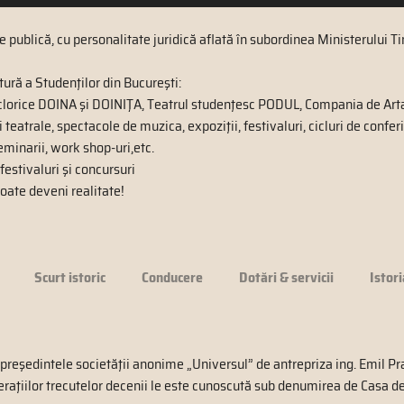
e publică, cu personalitate juridică aflată în subordinea Ministerului Tin
ltură a Studenţilor din Bucureşti:
lclorice DOINA şi DOINIŢA, Teatrul studenţesc PODUL, Compania de Ar
 teatrale, spectacole de muzica, expoziţii, festivaluri, cicluri de conferi
seminarii, work shop-uri,etc.
festivaluri şi concursuri
poate deveni realitate!
Scurt istoric
Conducere
Dotări & servicii
Istori
preşedintele societăţii anonime „Universul” de antrepriza ing. Emil Pra
eraţiilor trecutelor decenii le este cunoscută sub denumirea de Casa d