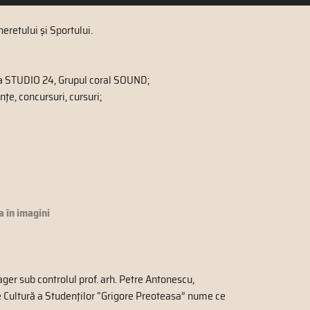
eretului şi Sportului.
ta STUDIO 24, Grupul coral SOUND;
nţe, concursuri, cursuri;
a în imagini
ger sub controlul prof. arh. Petre Antonescu,
e Cultură a Studenţilor “Grigore Preoteasa” nume ce