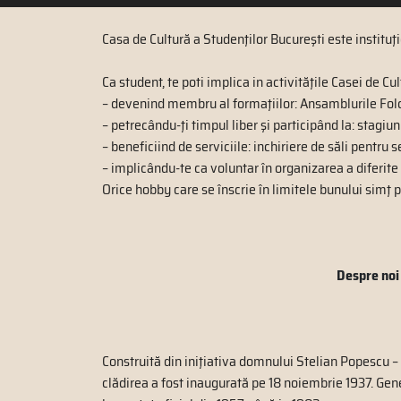
Casa de Cultură a Studenţilor Bucureşti este instituţi
Ca student, te poti implica in activităţile Casei de Cu
– devenind membru al formaţiilor: Ansamblurile Fo
– petrecându-ţi timpul liber şi participând la: stagiuni
– beneficiind de serviciile: inchiriere de săli pentru 
– implicându-te ca voluntar în organizarea a diferite 
Orice hobby care se înscrie în limitele bunului simţ 
Despre noi
Construită din iniţiativa domnului Stelian Popescu – 
clădirea a fost inaugurată pe 18 noiembrie 1937. Gen